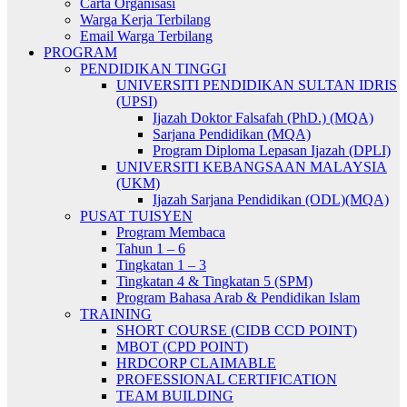
Carta Organisasi
Warga Kerja Terbilang
Email Warga Terbilang
PROGRAM
PENDIDIKAN TINGGI
UNIVERSITI PENDIDIKAN SULTAN IDRIS
(UPSI)
Ijazah Doktor Falsafah (PhD.) (MQA)
Sarjana Pendidikan (MQA)
Program Diploma Lepasan Ijazah (DPLI)
UNIVERSITI KEBANGSAAN MALAYSIA
(UKM)
Ijazah Sarjana Pendidikan (ODL)(MQA)
PUSAT TUISYEN
Program Membaca
Tahun 1 – 6
Tingkatan 1 – 3
Tingkatan 4 & Tingkatan 5 (SPM)
Program Bahasa Arab & Pendidikan Islam
TRAINING
SHORT COURSE (CIDB CCD POINT)
MBOT (CPD POINT)
HRDCORP CLAIMABLE
PROFESSIONAL CERTIFICATION
TEAM BUILDING