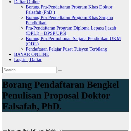
Daftar Online
Borang Pra-Pendaftaran Program Khas Doktor
Falsafah (PhD.)
Borang Pra-Pendaftaran Program Khas Sarjana
Pendidikan
Pra-Pendaftaran Program Diploma Lepasa Ijazah
(DPLI) – DPSP UPSI
Borang Pra-Permohonan Sarjana Pendidikan UKM
(ODL)
Pendaftaran Pelajar Pusat Tuisyen Terbilang
BAYAR ONLINE
Log-in | Daftar
Borang Pendaftaran Bengkel
Penulisan Proposal Doktor
Falsafah, PhD.
Borang Pendaftaran Webinar