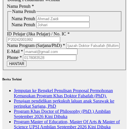
Nama Penuh
*
Nama Penuh
Nama Penuh
Nama Penuh
ID Pelajar (Jika Pelajar) / No. IC
*
Nama Program (Sarjana/PhD)
*
E-Mail
*
Phone
*
HANTAR
Berita Terkini
Jemputan ke Bengkel Penulisan Proposal Permohonan
Kemasukan Program Khas Doktor Falsafah (PhD).
Penajaan pendidikan perkukuh laluan anak Sarawak ke
peringkat Sarjana, PhD
Program Khas Doctor of Philosophy (PhD.) Ambilan
September 2026 Kini Dibuka
Program Master of Education, Master Of Arts & Master of
Science UPSI Ambilan September 2026 Kini Dibuka