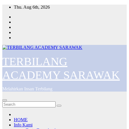
Skip
Thu. Aug 6th, 2026
to
content
TERBILANG
ACADEMY SARAWAK
Melahirkan Insan Terbilang
HOME
Info Kami