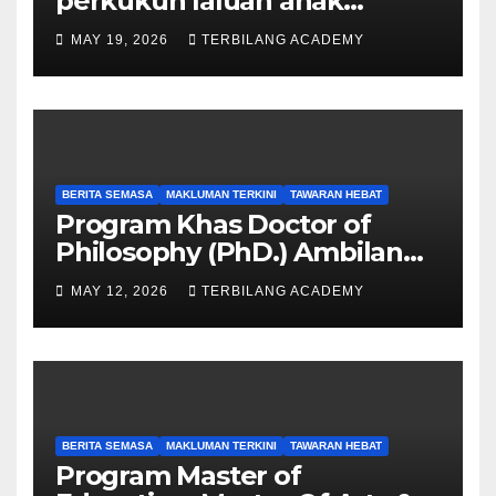
perkukuh laluan anak
Sarawak ke peringkat
MAY 19, 2026
TERBILANG ACADEMY
Sarjana, PhD
BERITA SEMASA
MAKLUMAN TERKINI
TAWARAN HEBAT
Program Khas Doctor of
Philosophy (PhD.) Ambilan
September 2026 Kini Dibuka
MAY 12, 2026
TERBILANG ACADEMY
BERITA SEMASA
MAKLUMAN TERKINI
TAWARAN HEBAT
Program Master of