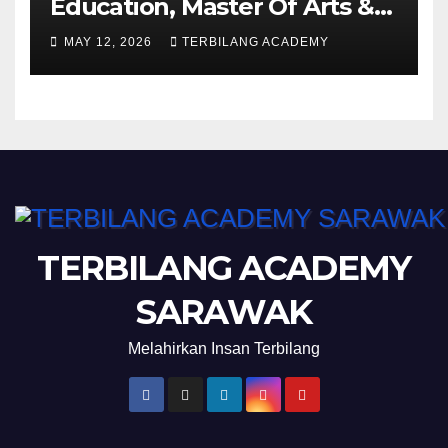
Education, Master Of Arts &
Master of Science UPSI
MAY 12, 2026
TERBILANG ACADEMY
Ambilan September 2026
Kini Dibuka
TERBILANG ACADEMY
SARAWAK
Melahirkan Insan Terbilang