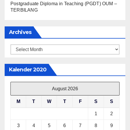
Postgraduate Diploma in Teaching (PGDT) OUM –
TERBILANG
Archives
Archives
Kalender 2020
August 2026
M
T
W
T
F
S
S
1
2
3
4
5
6
7
8
9