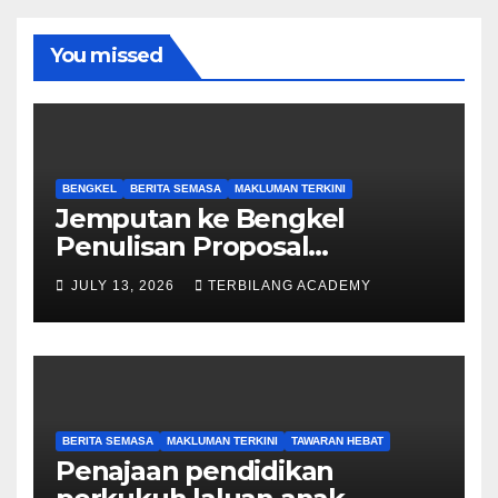
You missed
BENGKEL
BERITA SEMASA
MAKLUMAN TERKINI
Jemputan ke Bengkel
Penulisan Proposal
Permohonan Kemasukan
JULY 13, 2026
TERBILANG ACADEMY
Program Khas Doktor
Falsafah (PhD).
BERITA SEMASA
MAKLUMAN TERKINI
TAWARAN HEBAT
Penajaan pendidikan