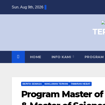
Skip
Sun. Aug 9th, 2026
to
content
TE
HOME
INFO KAMI
PROGRAM
BERITA SEMASA
MAKLUMAN TERKINI
TAWARAN HEBAT
Program Master of 