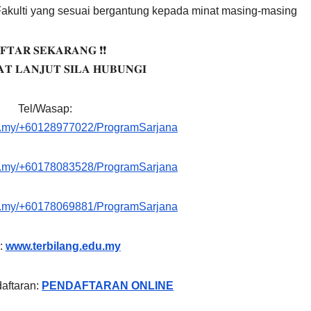
 Fakulti yang sesuai bergantung kepada minat masing-masing
𝐅𝐓𝐀𝐑 𝐒𝐄𝐊𝐀𝐑𝐀𝐍𝐆 ❗❗
𝐓 𝐋𝐀𝐍𝐉𝐔𝐓 𝐒𝐈𝐋𝐀 𝐇𝐔𝐁𝐔𝐍𝐆𝐈
Tel/Wasap:
p.my/+60128977022/ProgramSarjana
p.my/+60178083528/ProgramSarjana
p.my/+60178069881/ProgramSarjana
i:
www.terbilang.edu.my
aftaran:
PENDAFTARAN ONLINE