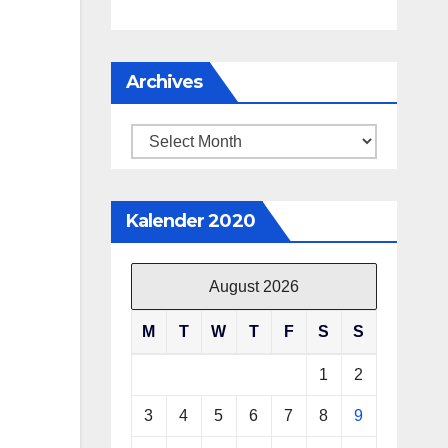
Archives
Archives
Kalender 2020
August 2026
M
T
W
T
F
S
S
1
2
3
4
5
6
7
8
9