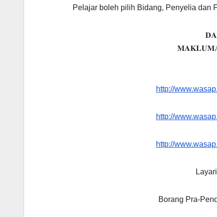
Pelajar boleh pilih Bidang, Penyelia dan
𝐃𝐀
𝐌𝐀𝐊𝐋𝐔𝐌𝐀
http://www.wasa
http://www.wasa
http://www.wasa
Layar
Borang Pra-Pend