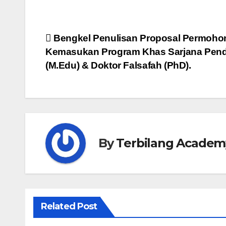
Post
Bengkel Penulisan Proposal Permoho
Kemasukan Program Khas Sarjana Pend
navigation
(M.Edu) & Doktor Falsafah (PhD).
By
Terbilang Academ
Related Post