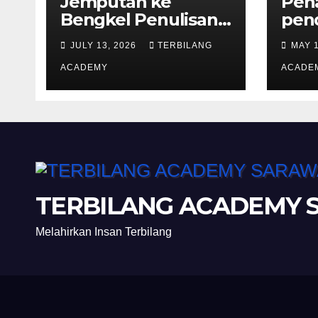
Jemputan ke
Pen
Bengkel Penulisan
pen
Proposal
per
JULY 13, 2026
TERBILANG
MAY 
Permohonan
ana
Kemasukan
ACADEMY
peri
ACADE
Program Khas
PhD
Doktor Falsafah
(PhD).
TERBILANG ACADEMY
Melahirkan Insan Terbilang