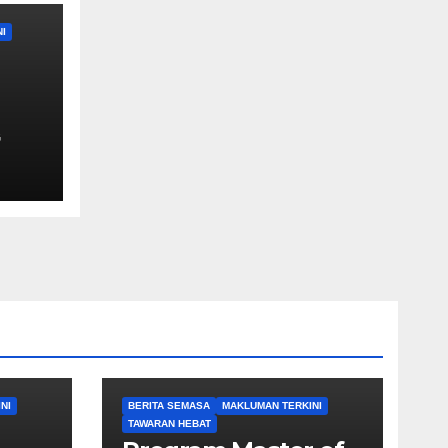
I
.)
G
mber
a
NI
BERITA SEMASA
MAKLUMAN TERKINI
TAWARAN HEBAT