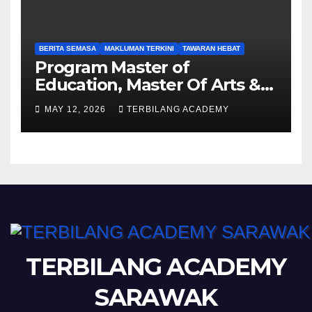
BERITA SEMASA
MAKLUMAN TERKINI
TAWARAN HEBAT
Program Master of
Education, Master Of Arts &
Master of Science UPSI
MAY 12, 2026
TERBILANG ACADEMY
Ambilan September 2026
Kini Dibuka
TERBILANG ACADEMY
SARAWAK