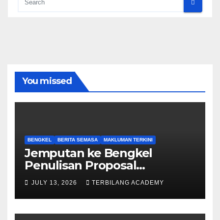
You missed
BENGKEL
BERITA SEMASA
MAKLUMAN TERKINI
Jemputan ke Bengkel
Penulisan Proposal
Permohonan Kemasukan
JULY 13, 2026
TERBILANG ACADEMY
Program Khas Doktor
Falsafah (PhD).