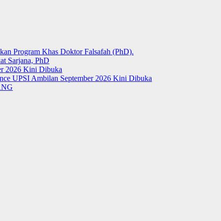
kan Program Khas Doktor Falsafah (PhD).
at Sarjana, PhD
r 2026 Kini Dibuka
ience UPSI Ambilan September 2026 Kini Dibuka
LANG