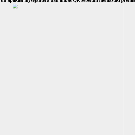
run aplikasi mysejahtera dan imbas QR sebelum memasuki premis 