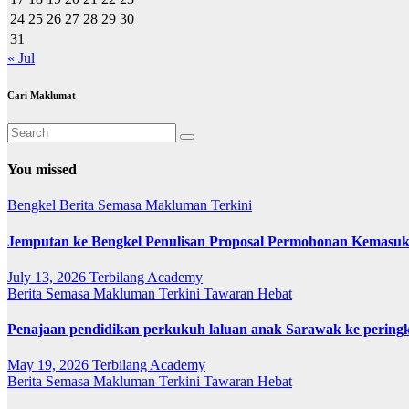
24
25
26
27
28
29
30
31
« Jul
Cari Maklumat
You missed
Bengkel
Berita Semasa
Makluman Terkini
Jemputan ke Bengkel Penulisan Proposal Permohonan Kemasuk
July 13, 2026
Terbilang Academy
Berita Semasa
Makluman Terkini
Tawaran Hebat
Penajaan pendidikan perkukuh laluan anak Sarawak ke pering
May 19, 2026
Terbilang Academy
Berita Semasa
Makluman Terkini
Tawaran Hebat