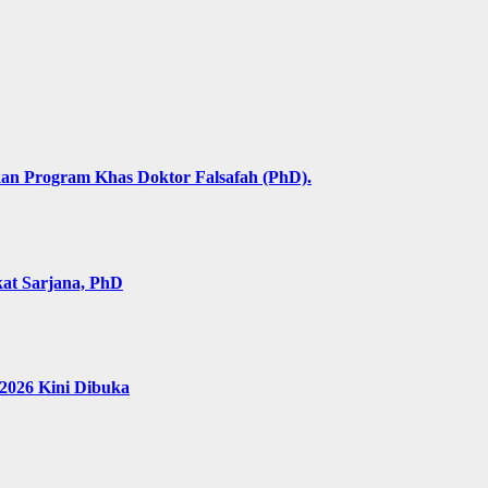
an Program Khas Doktor Falsafah (PhD).
kat Sarjana, PhD
2026 Kini Dibuka