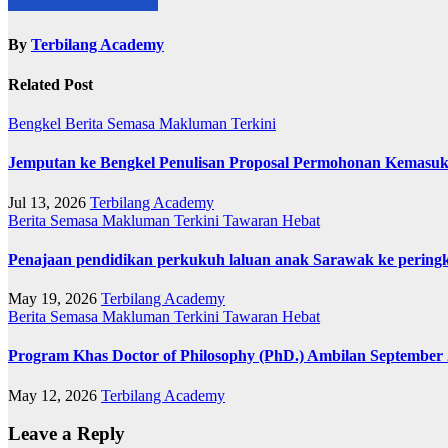
By
Terbilang Academy
Related Post
Bengkel
Berita Semasa
Makluman Terkini
Jemputan ke Bengkel Penulisan Proposal Permohonan Kemasuk
Jul 13, 2026
Terbilang Academy
Berita Semasa
Makluman Terkini
Tawaran Hebat
Penajaan pendidikan perkukuh laluan anak Sarawak ke pering
May 19, 2026
Terbilang Academy
Berita Semasa
Makluman Terkini
Tawaran Hebat
Program Khas Doctor of Philosophy (PhD.) Ambilan September 
May 12, 2026
Terbilang Academy
Leave a Reply