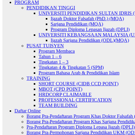
PROGRAM
PENDIDIKAN TINGGI
UNIVERSITI PENDIDIKAN SULTAN IDRIS (
Ijazah Doktor Falsafah (PhD.) (MQA)
Sarjana Pendidikan (MQA)
Program Diploma Lepasan Ijazah (DPLI)
UNIVERSITI KEBANGSAAN MALAYSIA (U
Ijazah Sarjana Pendidikan (ODL)(MQA)
PUSAT TUISYEN
Program Membaca
Tahun 1 – 6
Tingkatan 1 – 3
Tingkatan 4 & Tingkatan 5 (SPM)
Program Bahasa Arab & Pendidikan Islam
TRAINING
SHORT COURSE (CIDB CCD POINT)
MBOT (CPD POINT)
HRDCORP CLAIMABLE
PROFESSIONAL CERTIFICATION
TEAM BUILDING
Daftar Online
Borang Pra-Pendaftaran Program Khas Doktor Falsafah 
Borang Pra-Pendaftaran Program Khas Sarjana Pendidik
Pra-Pendaftaran Program Diploma Lepasa Ijazah (DPL
Borang Pra-Permohonan Sarjana Pendidikan UKM (OD