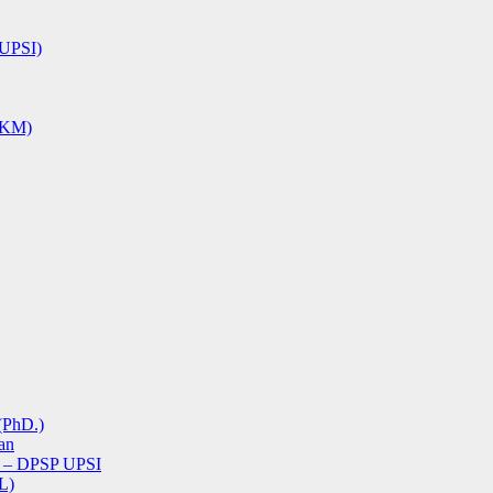
UPSI)
KM)
(PhD.)
an
I) – DPSP UPSI
L)