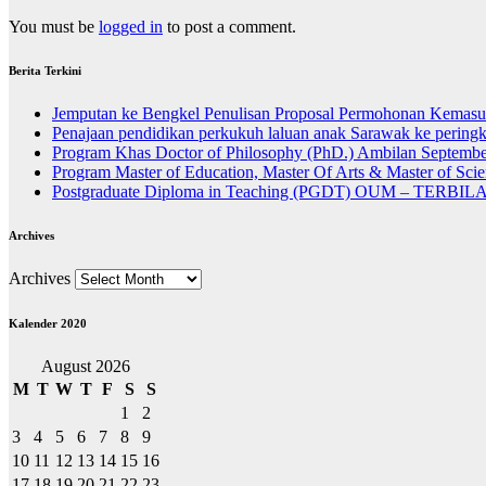
You must be
logged in
to post a comment.
Berita Terkini
Jemputan ke Bengkel Penulisan Proposal Permohonan Kemasu
Penajaan pendidikan perkukuh laluan anak Sarawak ke peringk
Program Khas Doctor of Philosophy (PhD.) Ambilan Septembe
Program Master of Education, Master Of Arts & Master of Sc
Postgraduate Diploma in Teaching (PGDT) OUM – TERBI
Archives
Archives
Kalender 2020
August 2026
M
T
W
T
F
S
S
1
2
3
4
5
6
7
8
9
10
11
12
13
14
15
16
17
18
19
20
21
22
23