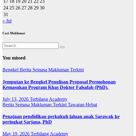
17
18
19
20
21
22
23
24
25
26
27
28
29
30
31
« Jul
Cari Maklumat
You missed
Bengkel
Berita Semasa
Makluman Terkini
Jemputan ke Bengkel Penulisan Proposal Permohonan
Kemasukan Program Khas Doktor Falsafah (PhD).
July 13, 2026
Terbilang Academy
Berita Semasa
Makluman Terkini
Tawaran Hebat
Penajaan pendidikan perkukuh laluan anak Sarawak ke
peringkat Sarjana, PhD
May 19, 2026
Terbilang Academy