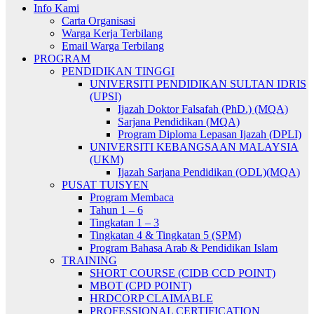
Info Kami
Carta Organisasi
Warga Kerja Terbilang
Email Warga Terbilang
PROGRAM
PENDIDIKAN TINGGI
UNIVERSITI PENDIDIKAN SULTAN IDRIS
(UPSI)
Ijazah Doktor Falsafah (PhD.) (MQA)
Sarjana Pendidikan (MQA)
Program Diploma Lepasan Ijazah (DPLI)
UNIVERSITI KEBANGSAAN MALAYSIA
(UKM)
Ijazah Sarjana Pendidikan (ODL)(MQA)
PUSAT TUISYEN
Program Membaca
Tahun 1 – 6
Tingkatan 1 – 3
Tingkatan 4 & Tingkatan 5 (SPM)
Program Bahasa Arab & Pendidikan Islam
TRAINING
SHORT COURSE (CIDB CCD POINT)
MBOT (CPD POINT)
HRDCORP CLAIMABLE
PROFESSIONAL CERTIFICATION