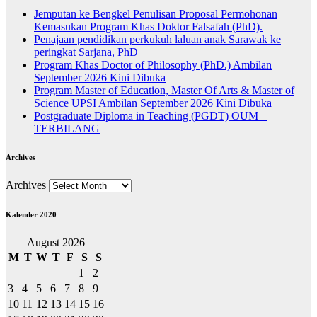
Jemputan ke Bengkel Penulisan Proposal Permohonan
Kemasukan Program Khas Doktor Falsafah (PhD).
Penajaan pendidikan perkukuh laluan anak Sarawak ke
peringkat Sarjana, PhD
Program Khas Doctor of Philosophy (PhD.) Ambilan
September 2026 Kini Dibuka
Program Master of Education, Master Of Arts & Master of
Science UPSI Ambilan September 2026 Kini Dibuka
Postgraduate Diploma in Teaching (PGDT) OUM –
TERBILANG
Archives
Archives
Kalender 2020
August 2026
M
T
W
T
F
S
S
1
2
3
4
5
6
7
8
9
10
11
12
13
14
15
16