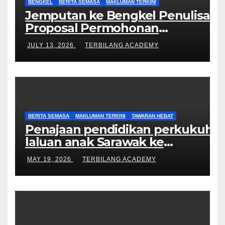
BENGKEL
BERITA SEMASA
MAKLUMAN TERKINI
Jemputan ke Bengkel Penulisan
Proposal Permohonan
Kemasukan Program Khas
JULY 13, 2026
TERBILANG ACADEMY
Doktor Falsafah (PhD).
BERITA SEMASA
MAKLUMAN TERKINI
TAWARAN HEBAT
Penajaan pendidikan perkukuh
laluan anak Sarawak ke
peringkat Sarjana, PhD
MAY 19, 2026
TERBILANG ACADEMY