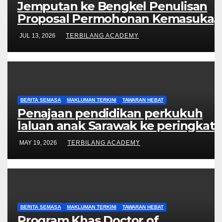
Jemputan ke Bengkel Penulisan
Proposal Permohonan Kemasukan
Program Khas Doktor Falsafah
JUL 13, 2026
TERBILANG ACADEMY
(PhD).
BERITA SEMASA
MAKLUMAN TERKINI
TAWARAN HEBAT
Penajaan pendidikan perkukuh
laluan anak Sarawak ke peringkat
Sarjana, PhD
MAY 19, 2026
TERBILANG ACADEMY
BERITA SEMASA
MAKLUMAN TERKINI
TAWARAN HEBAT
Program Khas Doctor of