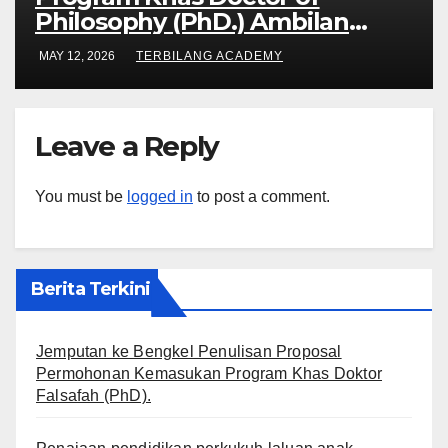
Philosophy (PhD.) Ambilan
September 2026 Kini Dibuka
MAY 12, 2026
TERBILANG ACADEMY
Leave a Reply
You must be
logged in
to post a comment.
Berita Terkini
Jemputan ke Bengkel Penulisan Proposal
Permohonan Kemasukan Program Khas Doktor
Falsafah (PhD).