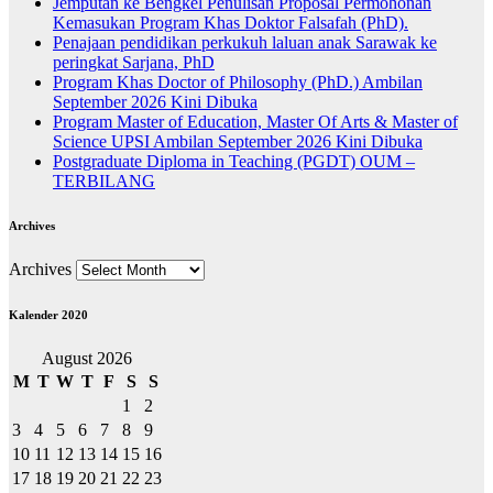
Jemputan ke Bengkel Penulisan Proposal Permohonan
Kemasukan Program Khas Doktor Falsafah (PhD).
Penajaan pendidikan perkukuh laluan anak Sarawak ke
peringkat Sarjana, PhD
Program Khas Doctor of Philosophy (PhD.) Ambilan
September 2026 Kini Dibuka
Program Master of Education, Master Of Arts & Master of
Science UPSI Ambilan September 2026 Kini Dibuka
Postgraduate Diploma in Teaching (PGDT) OUM –
TERBILANG
Archives
Archives
Kalender 2020
August 2026
M
T
W
T
F
S
S
1
2
3
4
5
6
7
8
9
10
11
12
13
14
15
16
17
18
19
20
21
22
23