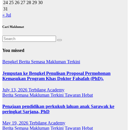
24
25
26
27
28
29
30
31
« Jul
Cari Maklumat
You missed
Bengkel
Berita Semasa
Makluman Terkini
Jemputan ke Bengkel Penulisan Proposal Permohonan
Kemasukan Program Khas Doktor Falsafah (PhD).
July 13, 2026
Terbilang Academy
Berita Semasa
Makluman Terkini
Tawaran Hebat
Penajaan pendidikan perkukuh laluan anak Sarawak ke
peringkat Sarjana, PhD
May 19, 2026
Terbilang Academy
Berita Semasa
Makluman Terkini
Tawaran Hebat