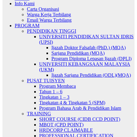
Info Kami
Carta Organisasi
Warga Kerja Terbilang
Email Warga Terbilang
PROGRAM
PENDIDIKAN TINGGI
UNIVERSITI PENDIDIKAN SULTAN IDRIS
(UPSI)
Ijazah Doktor Falsafah (PhD.) (MQA)
Sarjana Pendidikan (MQA)
Program Diploma Lepasan Ijazah (DPLI)
UNIVERSITI KEBANGSAAN MALAYSIA
(UKM)
Ijazah Sarjana Pendidikan (ODL)(MQA)
PUSAT TUISYEN
Program Membaca
Tahun 1 – 6
Tingkatan 1 – 3
Tingkatan 4 & Tingkatan 5 (SPM)
Program Bahasa Arab & Pendidikan Islam
TRAINING
SHORT COURSE (CIDB CCD POINT)
MBOT (CPD POINT)
HRDCORP CLAIMABLE
PROFESSIONAL CERTIFICATION