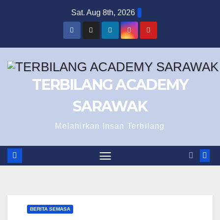
Skip
Sat. Aug 8th, 2026
to
content
TERBILANG ACADEMY
SARAWAK
Melahirkan Insan Terbilang
BERITA SEMASA