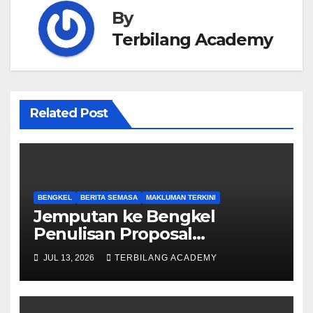
By
Terbilang Academy
Related Post
BENGKEL
BERITA SEMASA
MAKLUMAN TERKINI
Jemputan ke Bengkel
Penulisan Proposal
Permohonan Kemasukan
JUL 13, 2026
TERBILANG ACADEMY
Program Khas Doktor
Falsafah (PhD).