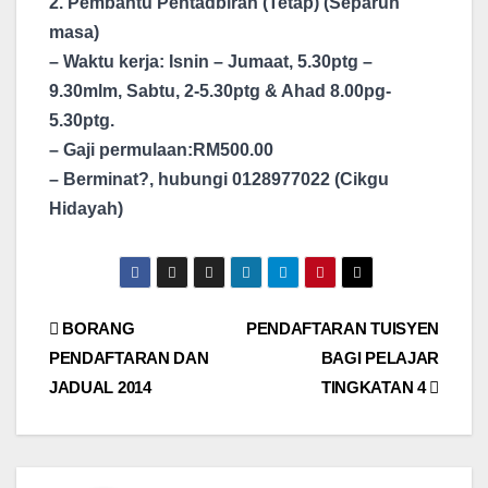
2. Pembantu Pentadbiran (Tetap) (Separuh
masa)
– Waktu kerja: Isnin – Jumaat, 5.30ptg –
9.30mlm, Sabtu, 2-5.30ptg & Ahad 8.00pg-
5.30ptg.
– Gaji permulaan:RM500.00
– Berminat?, hubungi 0128977022 (Cikgu
Hidayah)
Post
BORANG
PENDAFTARAN TUISYEN
PENDAFTARAN DAN
BAGI PELAJAR
navigation
JADUAL 2014
TINGKATAN 4