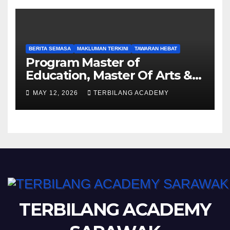
BERITA SEMASA
MAKLUMAN TERKINI
TAWARAN HEBAT
Program Master of
Education, Master Of Arts &
Master of Science UPSI
MAY 12, 2026
TERBILANG ACADEMY
Ambilan September 2026
Kini Dibuka
TERBILANG ACADEMY