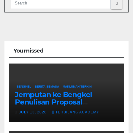
You missed
BENGKEL
BERITA SEMASA
MAKLUMAN TERKINI
Jemputan ke Bengkel
Penulisan Proposal
Permohonan Kemasukan
JULY 13, 2026
TERBILANG ACADEMY
Program Khas Doktor
Falsafah (PhD).