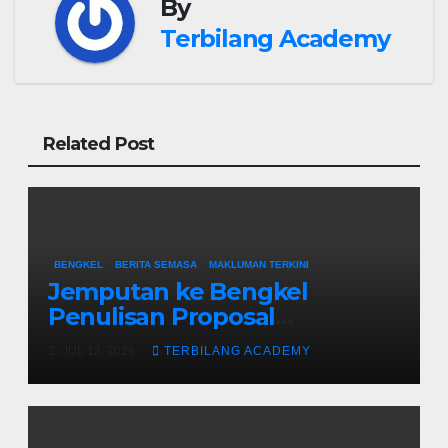
By
Terbilang Academy
Related Post
BENGKEL
BERITA SEMASA
MAKLUMAN TERKINI
Jemputan ke Bengkel
Penulisan Proposal
Permohonan Kemasukan
JUL 13, 2026
TERBILANG ACADEMY
Program Khas Doktor
Falsafah (PhD).