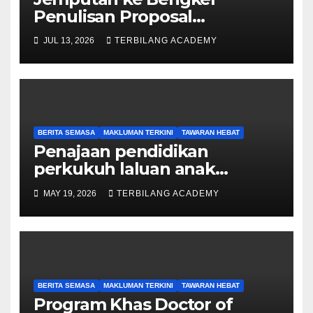
Penulisan Proposal
Permohonan Kemasukan
JUL 13, 2026
TERBILANG ACADEMY
Program Khas Doktor
Falsafah (PhD).
BERITA SEMASA
MAKLUMAN TERKINI
TAWARAN HEBAT
Penajaan pendidikan
perkukuh laluan anak
Sarawak ke peringkat
MAY 19, 2026
TERBILANG ACADEMY
Sarjana, PhD
BERITA SEMASA
MAKLUMAN TERKINI
TAWARAN HEBAT
Program Khas Doctor of