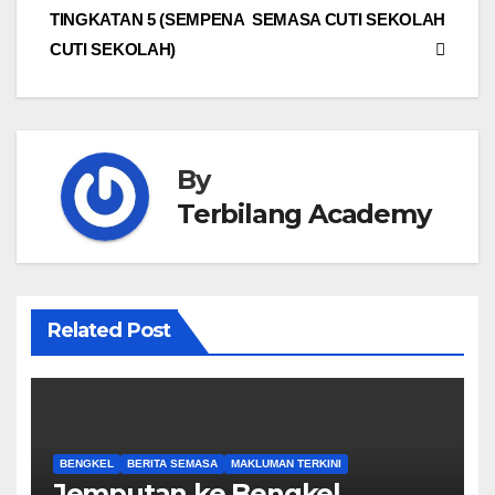
TINGKATAN 5 (SEMPENA
SEMASA CUTI SEKOLAH
navigation
CUTI SEKOLAH)
By
Terbilang Academy
Related Post
BENGKEL
BERITA SEMASA
MAKLUMAN TERKINI
Jemputan ke Bengkel