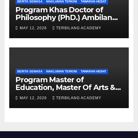
BERITA SEMASA
MAKLUMAN TERKINI
TAWARAN HEBAT
Program Khas Doctor of
Philosophy (PhD.) Ambilan
September 2026 Kini Dibuka
MAY 12, 2026
TERBILANG ACADEMY
BERITA SEMASA
MAKLUMAN TERKINI
TAWARAN HEBAT
Program Master of
Education, Master Of Arts &
Master of Science UPSI
MAY 12, 2026
TERBILANG ACADEMY
Ambilan September 2026
Kini Dibuka