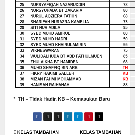
25
NURSYAFIQAH NAZARUDDIN
78
26
NURSYUHADA BT ZAKARIA
80
27
NURUL AQZIERA FATHIN
68
28
SHARIFAH NURAZRA KAMELIA
73
29
SITI NUR ADILA
95
30
SYED MUHD AMIRUL
80
31
SYED MUHD HADRI
50
32
SYED MUHD KHAIRULAMIRIN
55
33
VIKNESWARAN
75
34
WULIDALHUDA BT ABD FATHULMUEN
85
35
ZHULAIKHA BT HAMIDEN
68
36
MUHD SHAFFIQ BIN ARBI
TH
37
FIKRY HAKIMI SALLEH
KB
38
MIZAN FAHMI MOHAMMAD
KB
39
HANISAH RAIHANAH
88
*
TH – Tidak Hadir, KB – Kemasukan Baru
Post
KELAS TAMBAHAN
KELAS TAMBAHAN