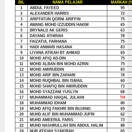
BIL
NAMA PELAJAR
MARKAH (%
1
ABDUL FAYEED
95
2
ALEXANDER HARRIS
72
3
ARIFFATUN QORNI ARIFFIN
75
4
AWANG MOHD IZZUDDIN HAKIM
65
5
BRYNALD AK GERIS
63
6
DAYANG ATHIRAH
78
7
FAIZATUL FARHANA
75
8
HADI ANWARI HASANA
83
9
LIYANA ATIKAH BT AHMAD
65
10
MOHD AFIQ AD-DIN
75
11
MOHD ALBAN BIN MOHD AZRIN
75
12
MOHD AMIRUDDIN
83
13
MOHD ARIF BIN ZAIHARI
78
14
MOHD RUQHBAL BIN ISMAIL
60
15
MOHD SHAFIQ BIN AMIRUDDIN
73
16
MOHD SYAZZANI YUSLYN
68
17
MUHAMMAD HAIQAL JULAIHI
TH
18
MUHAMMAD IDHAM
80
19
MUHD AFIQ FAKHRI BIN BUJANG
65
20
MUHD ALIF BIN MUHAMMAD JUFRI
62
21
MUHD AMEERUL FARIS
73
22
MUHD NASHRULLAH BIN ABDUL HALIM
88
24
NUR ATIQAH SYAKIRAH
65