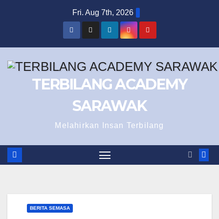
Skip
Fri. Aug 7th, 2026
to
content
TERBILANG ACADEMY
SARAWAK
Melahirkan Insan Terbilang
BERITA SEMASA