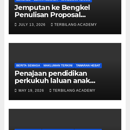
Jemputan ke Bengkel
Penulisan Proposal
Permohonan Kemasukan
JULY 13, 2026
TERBILANG ACADEMY
Program Khas Doktor
Falsafah (PhD).
BERITA SEMASA
MAKLUMAN TERKINI
TAWARAN HEBAT
Penajaan pendidikan
perkukuh laluan anak
Sarawak ke peringkat
MAY 19, 2026
TERBILANG ACADEMY
Sarjana, PhD