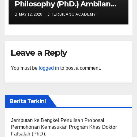
Philosophy (PhD.) Ambilan
September 2026 Kini Dibuka
MAY 12, 2026
TERBILANG ACADEMY
Leave a Reply
You must be
logged in
to post a comment.
Berita Terkini
Jemputan ke Bengkel Penulisan Proposal
Permohonan Kemasukan Program Khas Doktor
Falsafah (PhD).