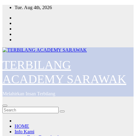
Skip
Tue. Aug 4th, 2026
to
content
TERBILANG
ACADEMY SARAWAK
Melahirkan Insan Terbilang
HOME
Info Kami