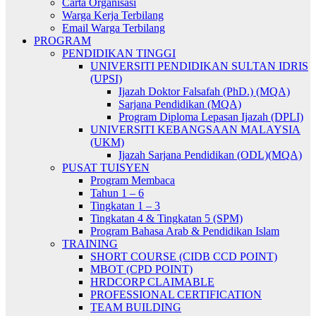
Carta Organisasi
Warga Kerja Terbilang
Email Warga Terbilang
PROGRAM
PENDIDIKAN TINGGI
UNIVERSITI PENDIDIKAN SULTAN IDRIS
(UPSI)
Ijazah Doktor Falsafah (PhD.) (MQA)
Sarjana Pendidikan (MQA)
Program Diploma Lepasan Ijazah (DPLI)
UNIVERSITI KEBANGSAAN MALAYSIA
(UKM)
Ijazah Sarjana Pendidikan (ODL)(MQA)
PUSAT TUISYEN
Program Membaca
Tahun 1 – 6
Tingkatan 1 – 3
Tingkatan 4 & Tingkatan 5 (SPM)
Program Bahasa Arab & Pendidikan Islam
TRAINING
SHORT COURSE (CIDB CCD POINT)
MBOT (CPD POINT)
HRDCORP CLAIMABLE
PROFESSIONAL CERTIFICATION
TEAM BUILDING