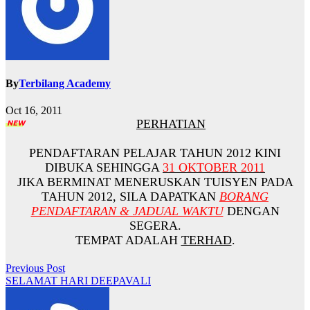
By
Terbilang Academy
Oct 16, 2011
PERHATIAN
PENDAFTARAN PELAJAR TAHUN
2012
KINI
DIBUKA SEHINGGA
31 OKTOBER 2011
JIKA BERMINAT MENERUSKAN TUISYEN PADA
TAHUN 2012, SILA DAPATKAN
BORANG
PENDAFTARAN & JADUAL WAKTU
DENGAN
SEGERA.
TEMPAT ADALAH
TERHAD
.
Post
Previous Post
SELAMAT HARI DEEPAVALI
navigation