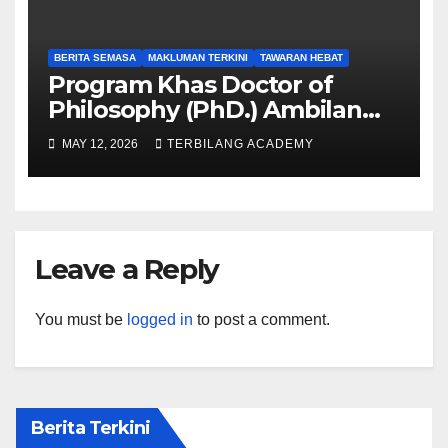
BERITA SEMASA
MAKLUMAN TERKINI
TAWARAN HEBAT
Program Khas Doctor of
Philosophy (PhD.) Ambilan
September 2026 Kini Dibuka
MAY 12, 2026
TERBILANG ACADEMY
Leave a Reply
You must be
logged in
to post a comment.
Berita Terkini