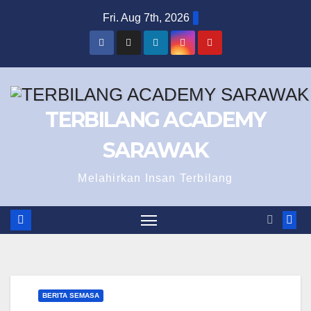
Skip
Fri. Aug 7th, 2026
to
content
TERBILANG ACADEMY
SARAWAK
Melahirkan Insan Terbilang
BERITA SEMASA