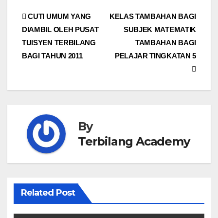
Post
CUTI UMUM YANG
KELAS TAMBAHAN BAGI
DIAMBIL OLEH PUSAT
SUBJEK MATEMATIK
navigation
TUISYEN TERBILANG
TAMBAHAN BAGI
BAGI TAHUN 2011
PELAJAR TINGKATAN 5
By
Terbilang Academy
Related Post