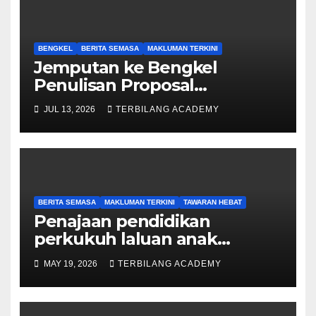
BENGKEL
BERITA SEMASA
MAKLUMAN TERKINI
Jemputan ke Bengkel
Penulisan Proposal
Permohonan Kemasukan
JUL 13, 2026
TERBILANG ACADEMY
Program Khas Doktor
Falsafah (PhD).
BERITA SEMASA
MAKLUMAN TERKINI
TAWARAN HEBAT
Penajaan pendidikan
perkukuh laluan anak
Sarawak ke peringkat
MAY 19, 2026
TERBILANG ACADEMY
Sarjana, PhD