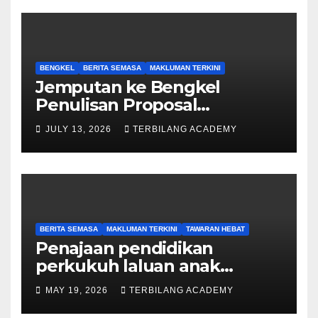
BENGKEL
BERITA SEMASA
MAKLUMAN TERKINI
Jemputan ke Bengkel
Penulisan Proposal
Permohonan Kemasukan
JULY 13, 2026
TERBILANG ACADEMY
Program Khas Doktor
Falsafah (PhD).
BERITA SEMASA
MAKLUMAN TERKINI
TAWARAN HEBAT
Penajaan pendidikan
perkukuh laluan anak
Sarawak ke peringkat
MAY 19, 2026
TERBILANG ACADEMY
Sarjana, PhD