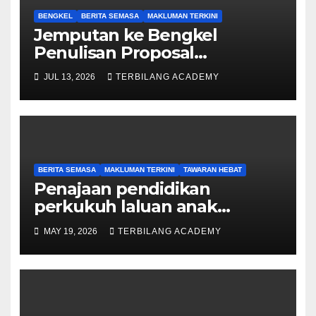
BENGKEL
BERITA SEMASA
MAKLUMAN TERKINI
Jemputan ke Bengkel
Penulisan Proposal
Permohonan Kemasukan
JUL 13, 2026
TERBILANG ACADEMY
Program Khas Doktor
Falsafah (PhD).
BERITA SEMASA
MAKLUMAN TERKINI
TAWARAN HEBAT
Penajaan pendidikan
perkukuh laluan anak
Sarawak ke peringkat
MAY 19, 2026
TERBILANG ACADEMY
Sarjana, PhD