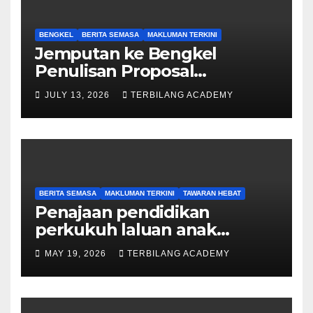
BENGKEL
BERITA SEMASA
MAKLUMAN TERKINI
Jemputan ke Bengkel
Penulisan Proposal
Permohonan Kemasukan
JULY 13, 2026
TERBILANG ACADEMY
Program Khas Doktor
Falsafah (PhD).
BERITA SEMASA
MAKLUMAN TERKINI
TAWARAN HEBAT
Penajaan pendidikan
perkukuh laluan anak
Sarawak ke peringkat
MAY 19, 2026
TERBILANG ACADEMY
Sarjana, PhD