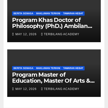
BERITA SEMASA
MAKLUMAN TERKINI
TAWARAN HEBAT
Program Khas Doctor of
Philosophy (PhD.) Ambilan
September 2026 Kini Dibuka
MAY 12, 2026
TERBILANG ACADEMY
BERITA SEMASA
MAKLUMAN TERKINI
TAWARAN HEBAT
Program Master of
Education, Master Of Arts &
Master of Science UPSI
MAY 12, 2026
TERBILANG ACADEMY
Ambilan September 2026
Kini Dibuka