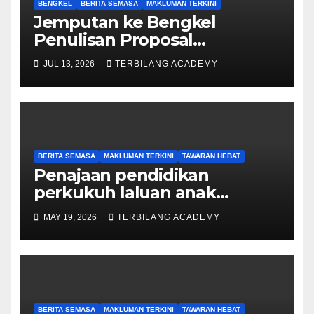
BENGKEL
BERITA SEMASA
MAKLUMAN TERKINI
Jemputan ke Bengkel
Penulisan Proposal
Permohonan Kemasukan
JUL 13, 2026
TERBILANG ACADEMY
Program Khas Doktor
Falsafah (PhD).
BERITA SEMASA
MAKLUMAN TERKINI
TAWARAN HEBAT
Penajaan pendidikan
perkukuh laluan anak
Sarawak ke peringkat
MAY 19, 2026
TERBILANG ACADEMY
Sarjana, PhD
BERITA SEMASA
MAKLUMAN TERKINI
TAWARAN HEBAT