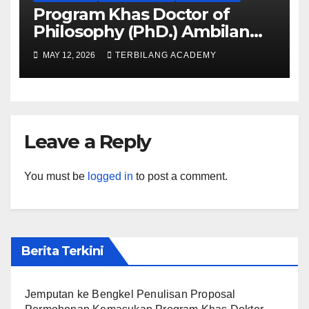
Program Khas Doctor of
Philosophy (PhD.) Ambilan
September 2026 Kini Dibuka
MAY 12, 2026
TERBILANG ACADEMY
Leave a Reply
You must be
logged in
to post a comment.
Berita Terkini
Jemputan ke Bengkel Penulisan Proposal