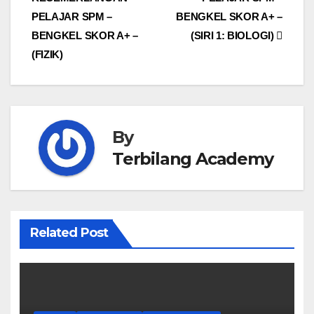
navigation
PELAJAR SPM –
BENGKEL SKOR A+ –
BENGKEL SKOR A+ –
(SIRI 1: BIOLOGI)
(FIZIK)
By
Terbilang Academy
Related Post