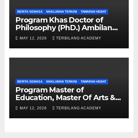
BERITA SEMASA
MAKLUMAN TERKINI
TAWARAN HEBAT
Program Khas Doctor of
Philosophy (PhD.) Ambilan
September 2026 Kini Dibuka
MAY 12, 2026
TERBILANG ACADEMY
BERITA SEMASA
MAKLUMAN TERKINI
TAWARAN HEBAT
Program Master of
Education, Master Of Arts &
Master of Science UPSI
MAY 12, 2026
TERBILANG ACADEMY
Ambilan September 2026
Kini Dibuka