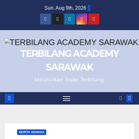
Skip
Sun. Aug 9th, 2026
to
content
TERBILANG ACADEMY
SARAWAK
Melahirkan Insan Terbilang
BERITA SEMASA