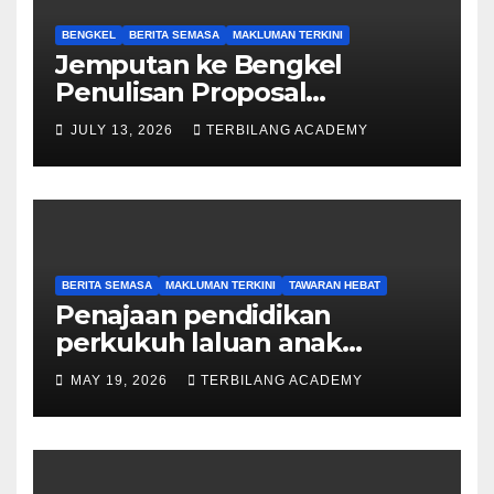
BENGKEL
BERITA SEMASA
MAKLUMAN TERKINI
Jemputan ke Bengkel
Penulisan Proposal
Permohonan Kemasukan
JULY 13, 2026
TERBILANG ACADEMY
Program Khas Doktor
Falsafah (PhD).
BERITA SEMASA
MAKLUMAN TERKINI
TAWARAN HEBAT
Penajaan pendidikan
perkukuh laluan anak
Sarawak ke peringkat
MAY 19, 2026
TERBILANG ACADEMY
Sarjana, PhD