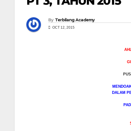
PT 3, TAHUN 2015
By
Terbilang Academy
OCT 12, 2015
AH
G
PUS
MENDOAK
DALAM PE
PAD