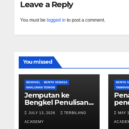
Leave a Reply
You must be
logged in
to post a comment.
You missed
BENGKEL
BERITA SEMASA
BERITA 
MAKLUMAN TERKINI
TAWARAN
Jemputan ke
Pen
Bengkel Penulisan
pen
Proposal
per
JULY 13, 2026
TERBILANG
MAY 
Permohonan
ana
Kemasukan
ACADEMY
peri
ACADE