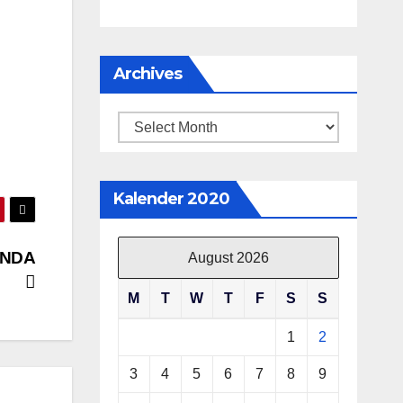
Archives
Archives
Kalender 2020
UNDA
August 2026
M
T
W
T
F
S
S
1
2
3
4
5
6
7
8
9