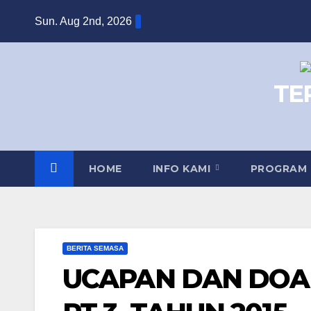
Skip
Sun. Aug 2nd, 2026
to
content
TE
HOME
INFO KAMI
PROGRAM
BERITA SEMASA
UCAPAN DAN DOA