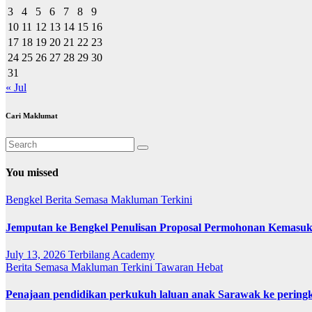
3
4
5
6
7
8
9
10
11
12
13
14
15
16
17
18
19
20
21
22
23
24
25
26
27
28
29
30
31
« Jul
Cari Maklumat
You missed
Bengkel
Berita Semasa
Makluman Terkini
Jemputan ke Bengkel Penulisan Proposal Permohonan Kemasuk
July 13, 2026
Terbilang Academy
Berita Semasa
Makluman Terkini
Tawaran Hebat
Penajaan pendidikan perkukuh laluan anak Sarawak ke pering