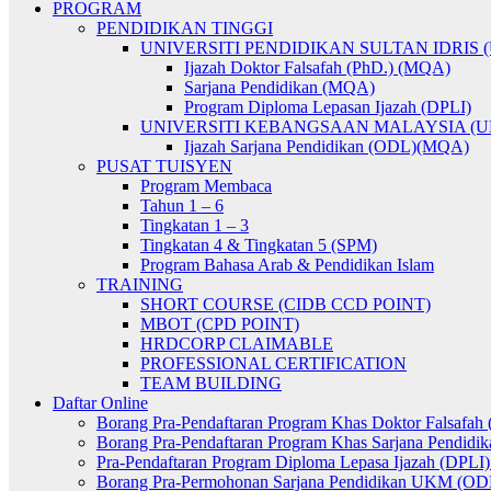
PROGRAM
PENDIDIKAN TINGGI
UNIVERSITI PENDIDIKAN SULTAN IDRIS (
Ijazah Doktor Falsafah (PhD.) (MQA)
Sarjana Pendidikan (MQA)
Program Diploma Lepasan Ijazah (DPLI)
UNIVERSITI KEBANGSAAN MALAYSIA (U
Ijazah Sarjana Pendidikan (ODL)(MQA)
PUSAT TUISYEN
Program Membaca
Tahun 1 – 6
Tingkatan 1 – 3
Tingkatan 4 & Tingkatan 5 (SPM)
Program Bahasa Arab & Pendidikan Islam
TRAINING
SHORT COURSE (CIDB CCD POINT)
MBOT (CPD POINT)
HRDCORP CLAIMABLE
PROFESSIONAL CERTIFICATION
TEAM BUILDING
Daftar Online
Borang Pra-Pendaftaran Program Khas Doktor Falsafah 
Borang Pra-Pendaftaran Program Khas Sarjana Pendidik
Pra-Pendaftaran Program Diploma Lepasa Ijazah (DPL
Borang Pra-Permohonan Sarjana Pendidikan UKM (OD