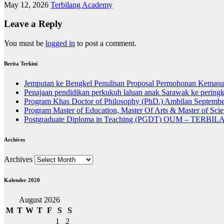
May 12, 2026
Terbilang Academy
Leave a Reply
You must be
logged in
to post a comment.
Berita Terkini
Jemputan ke Bengkel Penulisan Proposal Permohonan Kemasu
Penajaan pendidikan perkukuh laluan anak Sarawak ke peringk
Program Khas Doctor of Philosophy (PhD.) Ambilan Septembe
Program Master of Education, Master Of Arts & Master of Sc
Postgraduate Diploma in Teaching (PGDT) OUM – TERBI
Archives
Archives
Kalender 2020
August 2026
M
T
W
T
F
S
S
1
2