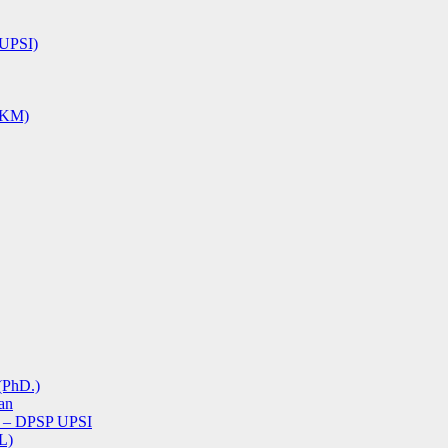
UPSI)
KM)
(PhD.)
an
I) – DPSP UPSI
L)