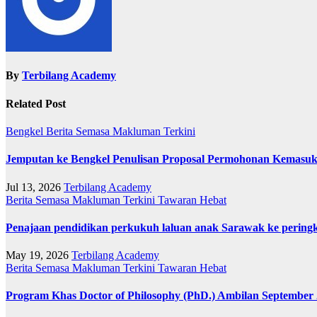
By
Terbilang Academy
Related Post
Bengkel
Berita Semasa
Makluman Terkini
Jemputan ke Bengkel Penulisan Proposal Permohonan Kemasuk
Jul 13, 2026
Terbilang Academy
Berita Semasa
Makluman Terkini
Tawaran Hebat
Penajaan pendidikan perkukuh laluan anak Sarawak ke pering
May 19, 2026
Terbilang Academy
Berita Semasa
Makluman Terkini
Tawaran Hebat
Program Khas Doctor of Philosophy (PhD.) Ambilan September 