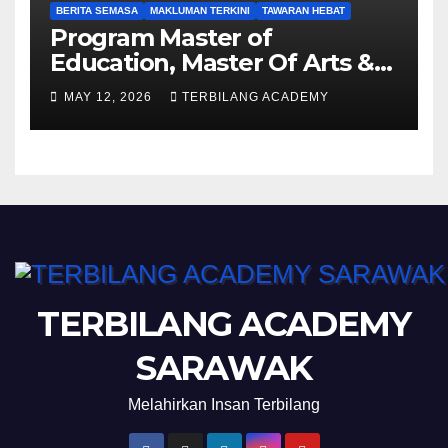
BERITA SEMASA
MAKLUMAN TERKINI
TAWARAN HEBAT
Program Master of
Education, Master Of Arts &
Master of Science UPSI
MAY 12, 2026
TERBILANG ACADEMY
Ambilan September 2026
Kini Dibuka
TERBILANG ACADEMY
SARAWAK
Melahirkan Insan Terbilang