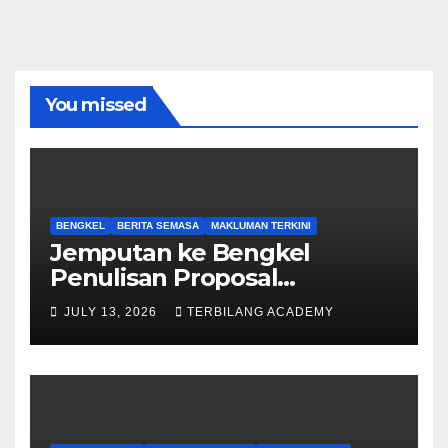
You missed
BENGKEL
BERITA SEMASA
MAKLUMAN TERKINI
Jemputan ke Bengkel
Penulisan Proposal
Permohonan Kemasukan
JULY 13, 2026
TERBILANG ACADEMY
Program Khas Doktor
Falsafah (PhD).