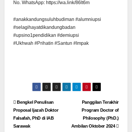
No. WhatsApp: https://wa.link/86lt6m
#anakkandungsuluhbudiman #alumniupsi
#selagihayatdikandungbadan
#upsino1pendidikan #demiupsi
#Ukhwah #Prihatin #Santun #Impak
Post
Bengkel Penulisan
Panggilan Terakhir
Proposal Ijazah Doktor
Program Doctor of
navigation
Falsafah, PhD di IAB
Philosophy (PhD.)
Sarawak
Ambilan Oktober 2024