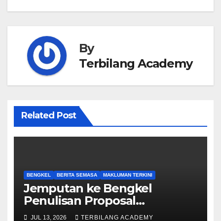
By
Terbilang Academy
Related Post
BENGKEL
BERITA SEMASA
MAKLUMAN TERKINI
Jemputan ke Bengkel
Penulisan Proposal
Permohonan Kemasukan
JUL 13, 2026
TERBILANG ACADEMY