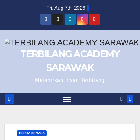
Skip
Fri. Aug 7th, 2026
to
content
TERBILANG ACADEMY
SARAWAK
Melahirkan Insan Terbilang
BERITA SEMASA