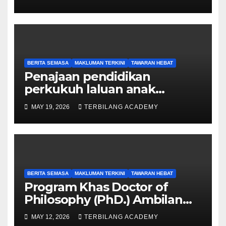
Program Khas Doktor
Falsafah (PhD).
BERITA SEMASA
MAKLUMAN TERKINI
TAWARAN HEBAT
Penajaan pendidikan
perkukuh laluan anak
Sarawak ke peringkat
MAY 19, 2026
TERBILANG ACADEMY
Sarjana, PhD
BERITA SEMASA
MAKLUMAN TERKINI
TAWARAN HEBAT
Program Khas Doctor of
Philosophy (PhD.) Ambilan
September 2026 Kini Dibuka
MAY 12, 2026
TERBILANG ACADEMY